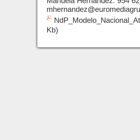
Manuela Hernández. 954 62
mhernandez@euromediagru
NdP_Modelo_Nacional_At
Kb)