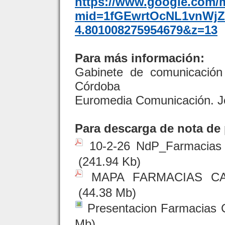
https://www.google.com/m
mid=1fGEwrtOcNL1vnWjZ2
4.801008275954679&z=13
Para más información:
Gabinete de comunicación
Córdoba
Euromedia Comunicación. J
Para descarga de nota de 
10-2-26 NdP_Farmacias 
(241.94 Kb)
MAPA FARMACIAS CA
(44.38 Mb)
Presentacion Farmacias C
Mb)