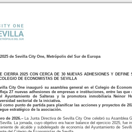
025 de Sevilla City One, Metrópolis del Sur de Europa
NE CIERRA 2025 CON CERCA DE 30 NUEVAS ADHESIONES Y DEFINE 
 COLEGIO DE ECONOMISTAS DE SEVILLA
villa City One inauguró su asamblea general en el Colegio de Economis
efleja 27 nuevas adhesiones de empresas e instituciones, entre las qu
el Ayuntamiento de Salteras y la promotora inmobiliaria Neinor Ho
ersidad sectorial de la iniciativa.
ió como punto de partida para planificar las acciones y proyectos de 2
iegue estratégico de la asociación.
ero de 2026.–
La Junta Directiva de Sevilla City One celebró su Asamblea G
evilla. La jornada, cuyo objetivo era hacer balance del ejercicio 2025, fue i
teniente de alcalde y subdelegado de economía del Ayuntamiento de Sevill
ente del Colegio de Economistas de Sevilla.