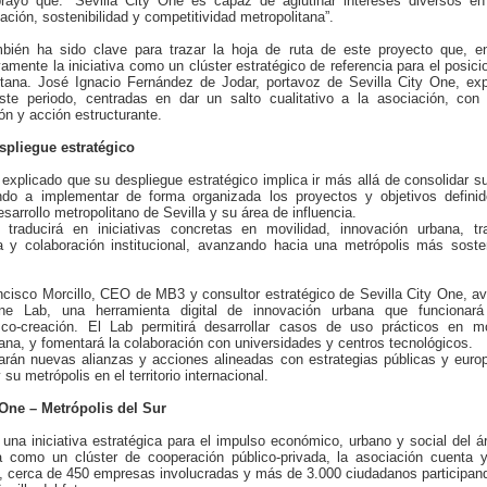
rayó que: “Sevilla City One es capaz de aglutinar intereses diversos en
ción, sostenibilidad y competitividad metropolitana”.
bién ha sido clave para trazar la hoja de ruta de este proyecto que, e
vamente la iniciativa como un clúster estratégico de referencia para el posic
tana. José Ignacio Fernández de Jodar, portavoz de Sevilla City One, exp
este periodo, centradas en dar un salto cualitativo a la asociación, con 
ón y acción estructurante.
espliegue estratégico
 explicado que su despliegue estratégico implica ir más allá de consolidar 
ando a implementar de forma organizada los proyectos y objetivos defini
esarrollo metropolitano de Sevilla y su área de influencia.
 traducirá en iniciativas concretas en movilidad, innovación urbana, tra
a y colaboración institucional, avanzando hacia una metrópolis más sosten
cisco Morcillo, CEO de MB3 y consultor estratégico de Sevilla City One, a
ne Lab, una herramienta digital de innovación urbana que funciona
co-creación. El Lab permitirá desarrollar casos de uso prácticos en mo
dana, y fomentará la colaboración con universidades y centros tecnológicos.
rán nuevas alianzas y acciones alineadas con estrategias públicas y europ
su metrópolis en el territorio internacional.
 One – Metrópolis del Sur
 una iniciativa estratégica para el impulso económico, urbano y social del á
da como un clúster de cooperación público-privada, la asociación cuent
, cerca de 450 empresas involucradas y más de 3.000 ciudadanos participan