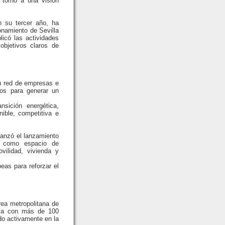
 torno a una visión
n su tercer año, ha
ionamiento de Sevilla
licó las actividades
objetivos claros de
su red de empresas e
dos para generar un
nsición energética,
ible, competitiva e
vanzó el lanzamiento
rá como espacio de
vilidad, vivienda y
eas para reforzar el
rea metropolitana de
a ya con más de 100
do activamente en la