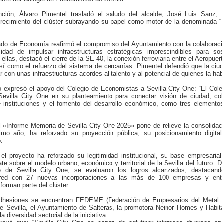
nción, Álvaro Pimentel trasladó el saludo del alcalde, José Luis Sanz,
crecimiento del clúster subrayando su papel como motor de la denominada “S
do de Economía reafirmó el compromiso del Ayuntamiento con la colaboraci
sidad de impulsar infraestructuras estratégicas imprescindibles para sos
 ellas, destacó el cierre de la SE-40, la conexión ferroviaria entre el Aeropuert
así como el refuerzo del sistema de cercanías. Pimentel defendió que la ci
con unas infraestructuras acordes al talento y al potencial de quienes la hab
o expresó el apoyo del Colegio de Economistas a Sevilla City One: “El Col
Sevilla City One en su planteamiento para conectar visión de ciudad, col
e instituciones y el fomento del desarrollo económico, como tres elemento
l «Informe Memoria de Sevilla City One 2025» pone de relieve la consolidaci
timo año, ha reforzado su proyección pública, su posicionamiento digital
ó.
 el proyecto ha reforzado su legitimidad institucional, su base empresari
ate sobre el modelo urbano, económico y territorial de la Sevilla del futuro.
te de Sevilla City One, se evaluaron los logros alcanzados, destacand
 red con 27 nuevas incorporaciones a las más de 100 empresas y ent
forman parte del clúster.
dhesiones se encuentran FEDEME (Federación de Empresarios del Metal d
e Sevilla, el Ayuntamiento de Salteras, la promotora Neinor Homes y Habitat
a diversidad sectorial de la iniciativa.