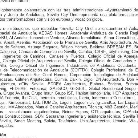
villa del futuro.
gobernanza colaborativa con las tres administraciones –Ayuntamiento de 
la y Junta de Andalucía, Sevilla City One representa una plataforma abie
tos transformadores con visión europea y vocación global.
 e instituciones que respaldan ‘Sevilla City One’ se encuentran el Aelc
spacial de Andalucía, AEDAS Homes, Academia Andaluza de Ciencia Regi
U, Al-Andalus Innovation Venture, Aliseda Inmobiliaria, Almar Consulting, 
 Areall, Asentis, Asociación de la Prensa de Sevilla, Atrio Arquitectura, Au
nto de Salteras, Azuaga Seguros, Básico Homes, Bekinsa, BREEAM ES, Bu
 Calconsa, Cámara de Comercio de Sevilla, Caralca, CBRE, citythinking, Cí
e Ingenieros de Caminos, Canales y Puertos, Colegio Oficial de Apareja
, Colegio Oficial de Arquitectos de Sevilla, Colegio Oficial de Graduados e
illa, Colegio Oficial de Ingenieros Industriales de Andalucía Occidental
s de Telecomunicación de Andalucía (COITTA), Colegio Profesional de E
Producciones del Sur, Coral Homes, Corporación Tecnológica de Andaluc
recasas, Culmen Arquitectura, Culmia, Daikin, Diglo, DN Arquitectura, Don
uitectura, eCity Sevilla, EDDEA Arquitectura, Elabora, Endesa, Eurom
ing, FEDEME, Fotocasa, GAESCO, GESEBI, Global Residencial Grupo G
 Grupo Avanza, Grupo Insur, Grupo ISP, Habitat Inmobiliaria, HCP Arquitect
A Factoria, IberCaja, Iberdrola Inmobiliaria, Iberia, Incrementa Consultores,
arquil, Kimbosmart, LAE HOMES, Lagoh, Lagoom Living LandCo, Lar España,
Arqui, MA Abogados, Manuel Cansino Arquitectura Técnica, Mb3 Gestión, Mer
gas – visualización arquitectónica, Neinor Homes, O11 arquitectos, OPAnda
s Construcciones, SDN, Securama Ingeniería y asistencia técnica, Sevilla 
illa, Smart Meeting, Solvia, Telefónica, Unia Arquitectos, Urbania, Vía
bogados.
ión