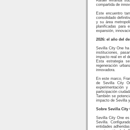
Rafael Miranda sub
compartida de innova
Este encuentro tam
consolidado definiti
y su área metropoli
planificadas para 
expansión, innovaci
2026: el año del d
Sevilla City One ha
instituciones, pas
impacto real en el d
Esta estrategia se
regeneración urban
innovadora.
En este marco, Fran
de Sevilla City O
experimentación y 
participación ciuda
También se potencia
impacto de Sevilla y 
Sobre Sevilla City
Sevilla City One es
Sevilla. Configura
entidades adheridas