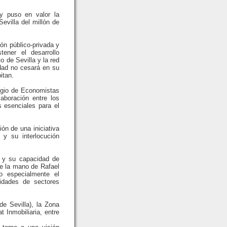
 y puso en valor la
evilla del millón de
ón público-privada y
tener el desarrollo
o de Sevilla y la red
udad no cesará en su
itan.
egio de Economistas
aboración entre los
s esenciales para el
ón de una iniciativa
 y su interlocución
al y su capacidad de
 De la mano de Rafael
o especialmente el
idades de sectores
e Sevilla), la Zona
 Inmobiliaria, entre