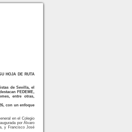
SU HOJA DE RUTA
tas de Sevilla, el
e destacan FEDEME,
mes, entre otras,
026, con un enfoque
eneral en el Colegio
naugurada por Álvaro
a, y Francisco José