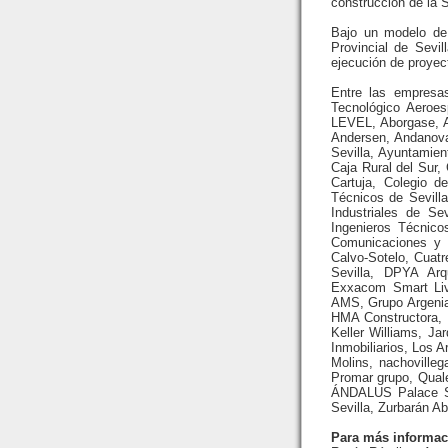
construcción de la Se
Bajo un modelo de 
Provincial de Sevil
ejecución de proyec
Entre las empresas
Tecnológico Aeroe
LEVEL, Aborgase, AB
Andersen, Andanova,
Sevilla, Ayuntamie
Caja Rural del Sur,
Cartuja, Colegio d
Técnicos de Sevilla
Industriales de Sev
Ingenieros Técnico
Comunicaciones y 
Calvo-Sotelo, Cuat
Sevilla, DPYA Arq
Exxacom Smart Liv
AMS, Grupo Argenia,
HMA Constructora, I
Keller Williams, J
Inmobiliarios, Los 
Molins, nachoville
Promar grupo, Quale
ÁNDALUS Palace Sev
Sevilla, Zurbarán A
Para más informac