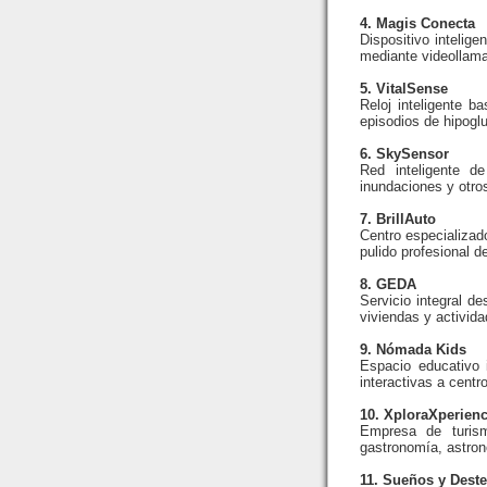
4. Magis Conecta
Dispositivo intelig
mediante videollama
5. VitalSense
Reloj inteligente ba
episodios de hipogl
6. SkySensor
Red inteligente d
inundaciones y otro
7. BrillAuto
Centro especializado
pulido profesional d
8. GEDA
Servicio integral d
viviendas y activid
9. Nómada Kids
Espacio educativo i
interactivas a centr
10. XploraXperien
Empresa de turism
gastronomía, astrono
11. Sueños y Deste