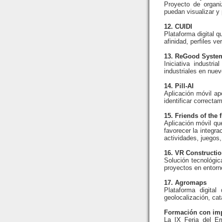
Proyecto de organi
puedan visualizar y 
12. CUIDI
Plataforma digital 
afinidad, perfiles v
13. ReGood Syste
Iniciativa industr
industriales en nuev
14. Pill-AI
Aplicación móvil ap
identificar correct
15. Friends of the f
Aplicación móvil que
favorecer la integr
actividades, juegos
16. VR Constructi
Solución tecnológica
proyectos en entorno
17. Agromaps
Plataforma digita
geolocalización, catá
Formación con imp
La IX Feria del E