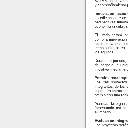
SAFA y de los Cent
y acompañamiento pa
Innovación, tecno
La edición de este 
perspectivas innovad
economía circular, s
El jurado estará in
como la innovación 
técnica, la sosten
tecnologías, la cal
los equipos.
Durante la jornada,
de negocio, su pro
iniciativa mediante 
Premios para impu
Los tres proyectos
integrantes de los 
equipo, mientras qu
premio con una table
Además, la organiz
fomentando así la p
alumnado.
Evaluación integra
Los proyectos serán