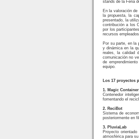
stands de la Feria d
En la valoración de 
la propuesta, la ca
presentado, la utili
contribución a los 
por los participant
recursos empleados 
Por su parte, en la
y dinámica en la qu
reales, la calidad 
comunicación no verb
de emprendimiento s
equipo.
Los 17 proyectos p
1. Magic Container
Contenedor intelige
fomentando el recic
2. ReciBot
Sistema de economí
posteriormente en fi
3. PluviaLab
Proyecto orientado
atmosférica para su 