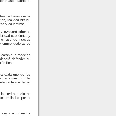
cerán asesoramiento
afíos actuales desde
ón, realidad virtual,
icas y educativas.
y evaluará criterios
abilidad económica y
), el uso de nuevas
s y emprendedoras de
plicarán sus modelos
 deberá defender su
ión final.
ara cada uno de los
ara cada miembro del
tegrante y el tercer
las redes sociales,
desarrolladas por el
la exposición en los