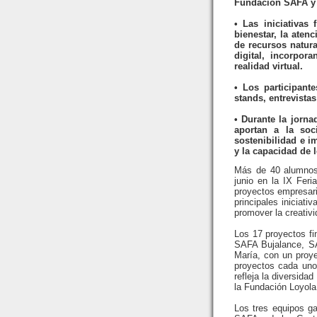
Fundación SAFA y
• Las iniciativas
bienestar, la atenc
de recursos natural
digital, incorpor
realidad virtual.
• Los participant
stands, entrevistas
• Durante la jorna
aportan a la soc
sostenibilidad e i
y la capacidad de 
Más de 40 alumnos 
junio en la IX Fer
proyectos empresari
principales iniciat
promover la creativi
Los 17 proyectos fi
SAFA Bujalance, SA
María, con un proy
proyectos cada uno
refleja la diversida
la Fundación Loyola
Los tres equipos ga