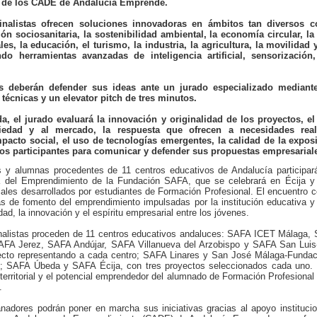
 de los CADE de Andalucía Emprende.
 finalistas ofrecen soluciones innovadoras en ámbitos tan diversos 
ión sociosanitaria, la sostenibilidad ambiental, la economía circular, la
es, la educación, el turismo, la industria, la agricultura, la movilidad
ando herramientas avanzadas de inteligencia artificial, sensorización
es deberán defender sus ideas ante un jurado especializado mediant
 técnicas y un elevator pitch de tres minutos.
da, el jurado evaluará la innovación y originalidad de los proyectos, e
iedad y al mercado, la respuesta que ofrecen a necesidades reale
mpacto social, el uso de tecnologías emergentes, la calidad de la expos
los participantes para comunicar y defender sus propuestas empresarial
y alumnas procedentes de 11 centros educativos de Andalucía participar
ia del Emprendimiento de la Fundación SAFA, que se celebrará en Écija y 
ales desarrollados por estudiantes de Formación Profesional. El encuentro c
ivas de fomento del emprendimiento impulsadas por la institución educativa y
dad, la innovación y el espíritu empresarial entre los jóvenes.
nalistas proceden de 11 centros educativos andaluces: SAFA ICET Málaga, 
FA Jerez, SAFA Andújar, SAFA Villanueva del Arzobispo y SAFA San Luis
ecto representando a cada centro; SAFA Linares y San José Málaga-Fundac
; SAFA Úbeda y SAFA Écija, con tres proyectos seleccionados cada uno. 
d territorial y el potencial emprendedor del alumnado de Formación Profesiona
.
nadores podrán poner en marcha sus iniciativas gracias al apoyo instituci