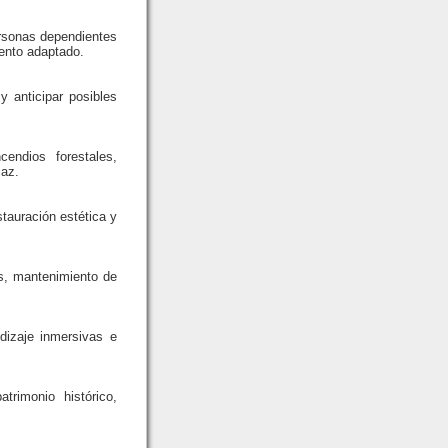
ersonas dependientes
iento adaptado.
 y anticipar posibles
endios forestales,
caz.
stauración estética y
es, mantenimiento de
ndizaje inmersivas e
rimonio histórico,