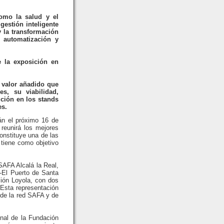
como la salud y el
 gestión inteligente
 y la transformación
, automatización y
e la exposición en
l valor añadido que
s, su viabilidad,
ición en los stands
es.
án el próximo 16 de
reunirá los mejores
onstituye una de las
 tiene como objetivo
SAFA Alcalá la Real,
-El Puerto de Santa
ión Loyola, con dos
Esta representación
l de la red SAFA y de
onal de la Fundación