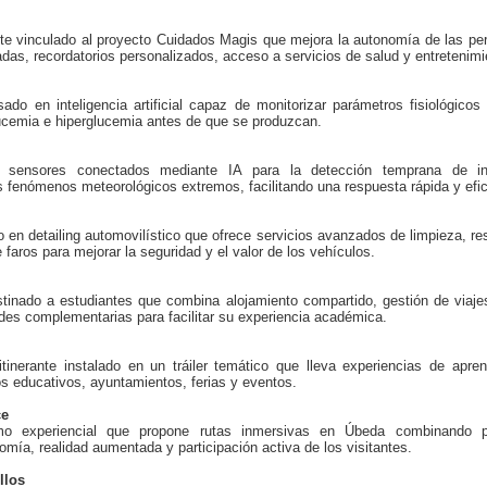
ente vinculado al proyecto Cuidados Magis que mejora la autonomía de las p
das, recordatorios personalizados, acceso a servicios de salud y entretenim
sado en inteligencia artificial capaz de monitorizar parámetros fisiológicos
ucemia e hiperglucemia antes de que se produzcan.
e sensores conectados mediante IA para la detección temprana de inc
s fenómenos meteorológicos extremos, facilitando una respuesta rápida y efi
 en detailing automovilístico que ofrece servicios avanzados de limpieza, re
e faros para mejorar la seguridad y el valor de los vehículos.
estinado a estudiantes que combina alojamiento compartido, gestión de viaj
ades complementarias para facilitar su experiencia académica.
tinerante instalado en un tráiler temático que lleva experiencias de apre
os educativos, ayuntamientos, ferias y eventos.
ce
o experiencial que propone rutas inmersivas en Úbeda combinando pat
mía, realidad aumentada y participación activa de los visitantes.
llos