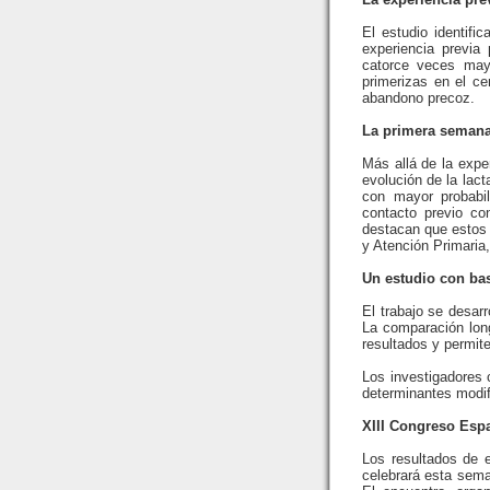
El estudio identifi
experiencia previa
catorce veces mayo
primerizas en el ce
abandono precoz.
La primera semana 
Más allá de la expe
evolución de la lact
con mayor probabil
contacto previo co
destacan que estos 
y Atención Primaria,
Un estudio con bas
El trabajo se desarr
La comparación long
resultados y permite
Los investigadores 
determinantes modif
XIII Congreso Esp
Los resultados de 
celebrará esta sema