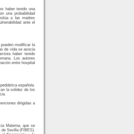
mes haber tenido una
on una probabilidad
 sitúa a las madres
lnerabilidad ante el
 pueden modificar la
ías de vida se asocia
ectora haber tenido
semana. Los autores
ación entre hospital
 pediátrica española.
an la solidez de los
cia.
enciones dirigidas a
cia Materna, que se
 de Sevilla (FIBES).