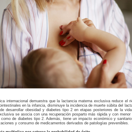
fica internacional demuestra que la lactancia materna exclusiva reduce el r
rointestinales en la infancia, disminuye la incidencia de muerte súbita del lac
de desarrollar obesidad y diabetes tipo 2 en etapas posteriores de la vid
exclusiva se asocia con una recuperación posparto más rápida y con menor 
como de diabetes tipo 2. Además, tiene un impacto económico y sanitario 
izaciones y consumo de medicamentos derivados de patologías prevenibles.
ia multiplica por catorce la probabilidad de éxito