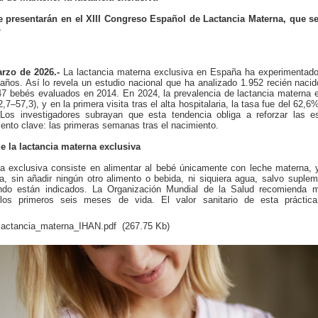
e presentarán en el XIII Congreso Español de Lactancia Materna, que se
o
rzo de 2026.-
La lactancia materna exclusiva en España ha experimentado
 años. Así lo revela un estudio nacional que ha analizado 1.952 recién naci
7 bebés evaluados en 2014. En 2024, la prevalencia de lactancia materna e
7–57,3), y en la primera visita tras el alta hospitalaria, la tasa fue del 62,6
os investigadores subrayan que esta tendencia obliga a reforzar las e
ento clave: las primeras semanas tras el nacimiento.
de la lactancia materna exclusiva
na exclusiva consiste en alimentar al bebé únicamente con leche materna, 
a, sin añadir ningún otro alimento o bebida, ni siquiera agua, salvo suple
do están indicados. La Organización Mundial de la Salud recomienda m
 los primeros seis meses de vida. El valor sanitario de esta práctic
actancia_materna_IHAN.pdf
(267.75 Kb)