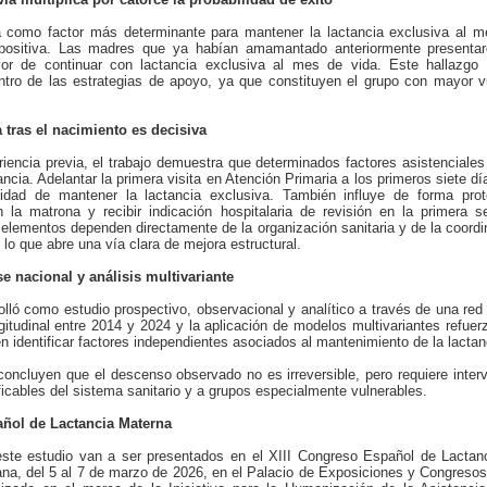
ca como factor más determinante para mantener la lactancia exclusiva al 
 positiva. Las madres que ya habían amamantado anteriormente presentar
r de continuar con lactancia exclusiva al mes de vida. Este hallazgo
ntro de las estrategias de apoyo, ya que constituyen el grupo con mayor vu
tras el nacimiento es decisiva
riencia previa, el trabajo demuestra que determinados factores asistenciales
ancia. Adelantar la primera visita en Atención Primaria a los primeros siete d
idad de mantener la lactancia exclusiva. También influye de forma prot
n la matrona y recibir indicación hospitalaria de revisión en la primera 
elementos dependen directamente de la organización sanitaria y de la coordin
 lo que abre una vía clara de mejora estructural.
e nacional y análisis multivariante
olló como estudio prospectivo, observacional y analítico a través de una red
itudinal entre 2014 y 2024 y la aplicación de modelos multivariantes refuerz
n identificar factores independientes asociados al mantenimiento de la lactan
concluyen que el descenso observado no es irreversible, pero requiere interv
icables del sistema sanitario y a grupos especialmente vulnerables.
añol de Lactancia Materna
este estudio van a ser presentados en el XIII Congreso Español de Lactan
na, del 5 al 7 de marzo de 2026, en el Palacio de Exposiciones y Congresos